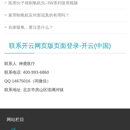
医用分子筛制氧机SL-3W系列使用视频
家用制氧机应对新冠真的有用吗？
在家吸氧，要注意什么？
联系开云网页版页面登录-开云(中国)
联系人: 神鹿医疗
联系电话: 400-993-6860
QQ:14675016（同微信）
联系地址: 北京市房山区琉璃河镇
网站栏目