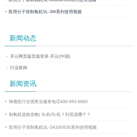
医用分子筛制氧机SL-3W系列使用视频
新闻动态
开云网页版页面登录-开云(中国)
行业新闻
新闻资讯
神鹿医疗全国售后服务电话400-993-6860
制氧机选购攻略| 3L机/5L机？到底选哪个？
医用分子筛制氧机SL-3A330/530系列使用视频